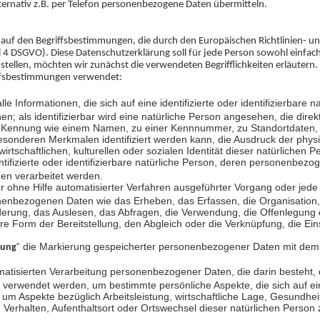
lternativ z.B. per Telefon personenbezogene Daten übermitteln.
 auf den Begriffsbestimmungen, die durch den Europäischen Richtlinien- u
 DSGVO). Diese Datenschutzerklärung soll für jede Person sowohl einfach l
u stellen, möchten wir zunächst die verwendeten Begrifflichkeiten erläutern
ffsbestimmungen verwendet:
alle Informationen, die sich auf eine identifizierte oder identifizierbare
en; als identifizierbar wird eine natürliche Person angesehen, die direk
r Kennung wie einem Namen, zu einer Kennnummer, zu Standortdaten,
sonderen Merkmalen identifiziert werden kann, die Ausdruck der physi
rtschaftlichen, kulturellen oder sozialen Identität dieser natürlichen P
entifizierte oder identifizierbare natürliche Person, deren personenbez
hen verarbeitet werden.
er ohne Hilfe automatisierter Verfahren ausgeführter Vorgang oder jed
bezogenen Daten wie das Erheben, das Erfassen, die Organisation,
erung, das Auslesen, das Abfragen, die Verwendung, die Offenlegung 
re Form der Bereitstellung, den Abgleich oder die Verknüpfung, die E
“ die Markierung gespeicherter personenbezogener Daten mit dem Z
tung
omatisierten Verarbeitung personenbezogener Daten, die darin besteht,
erwendet werden, um bestimmte persönliche Aspekte, die sich auf ein
um Aspekte bezüglich Arbeitsleistung, wirtschaftliche Lage, Gesundheit
, Verhalten, Aufenthaltsort oder Ortswechsel dieser natürlichen Person