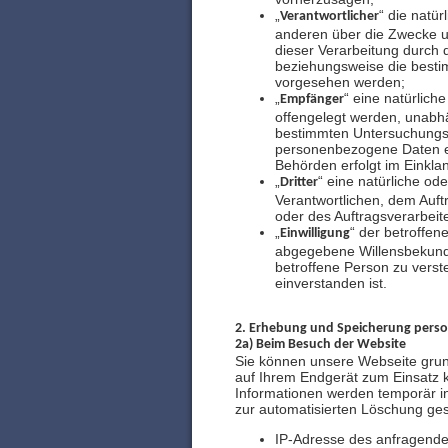
„
“ die natü
Verantwortlicher
anderen über die Zwecke u
dieser Verarbeitung durch 
beziehungsweise die besti
vorgesehen werden;
„
“ eine natürlic
Empfänger
offengelegt werden, unabhä
bestimmten Untersuchungsa
personenbezogene Daten erh
Behörden erfolgt im Einkl
„
“ eine natürliche od
Dritter
Verantwortlichen, dem Auft
oder des Auftragsverarbeit
„
“ der betroffen
Einwilligung
abgegebene Willensbekundu
betroffene Person zu verst
einverstanden ist.
2. Erhebung und Speicherung pers
2a) Beim Besuch der Website
Sie können unsere Webseite grund
auf Ihrem Endgerät zum Einsatz
Informationen werden temporär in
zur automatisierten Löschung ges
IP-Adresse des anfragend