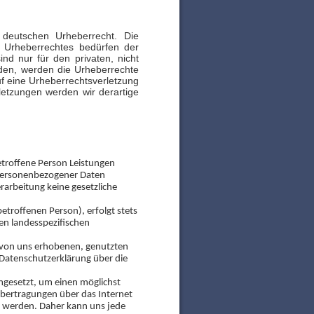
 deutschen Urheberrecht. Die
s Urheberrechtes bedürfen der
nd nur für den privaten, nicht
urden, werden die Urheberrechte
uf eine Urheberrechtsverletzung
etzungen werden wir derartige
troffene Person Leistungen
 personenbezogener Daten
rarbeitung keine gesetzliche
troffenen Person), erfolgt stets
n landesspezifischen
 von uns erhobenen, genutzten
Datenschutzerklärung über die
mgesetzt, um einen möglichst
übertragungen über das Internet
et werden. Daher kann uns jede