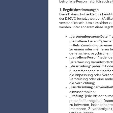
betroffene Person natürlich auch a
1. Begriffsbestimmungen
Diese Datenschutzerklärung beruht
der DSGVO benutzt wurden (Artikel 4
verständlich sein. Um dies sicher z
werden unter anderem diese Begri
„
“ 
personenbezogene Daten
„betroffene Person“) bezieh
mittels Zuordnung zu eine
zu einem oder mehreren be
genetischen, psychischen, wi
„
“ jede id
betroffene Person
Verarbeitung Verantwortlic
„
“ jeder mit od
Verarbeitung
Zusammenhang mit personen
die Anpassung oder Veränd
Verbreitung oder eine ande
die Vernichtung;
„
Einschränkung der Verarbei
einzuschränken;
„
“ jede Art der aut
Profiling
personenbezogenen Daten v
zu bewerten, insbesondere 
Interessen, Zuverlässigkeit
vorherzusagen;