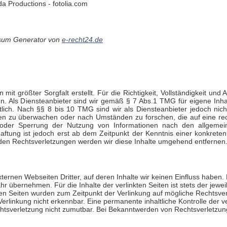
da Productions - fotolia.com
ssum Generator von
e-recht24.de
mit größter Sorgfalt erstellt. Für die Richtigkeit, Vollständigkeit und 
 Als Diensteanbieter sind wir gemäß § 7 Abs.1 TMG für eigene Inha
ich. Nach §§ 8 bis 10 TMG sind wir als Diensteanbieter jedoch nicht 
en zu überwachen oder nach Umständen zu forschen, die auf eine rech
g oder Sperrung der Nutzung von Informationen nach den allgemei
aftung ist jedoch erst ab dem Zeitpunkt der Kenntnis einer konkreten
en Rechtsverletzungen werden wir diese Inhalte umgehend entfernen
ternen Webseiten Dritter, auf deren Inhalte wir keinen Einfluss haben.
 übernehmen. Für die Inhalte der verlinkten Seiten ist stets der jeweil
kten Seiten wurden zum Zeitpunkt der Verlinkung auf mögliche Rechtsve
erlinkung nicht erkennbar. Eine permanente inhaltliche Kontrolle der ve
htsverletzung nicht zumutbar. Bei Bekanntwerden von Rechtsverletzun