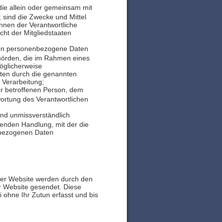
 die allein oder gemeinsam mit
 sind die Zwecke und Mittel
nnen der Verantwortliche
ht der Mitgliedstaaten
denen personenbezogene Daten
ehörden, die im Rahmen eines
öglicherweise
aten durch die genannten
 Verarbeitung;
der betroffenen Person, dem
wortung des Verantwortlichen
 und unmissverständlich
enden Handlung, mit der die
enbezogenen Daten
erer Website werden durch den
 Website gesendet. Diese
 ohne Ihr Zutun erfasst und bis