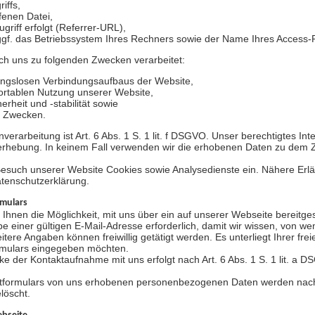
iffs,
enen Datei,
griff erfolgt (Referrer-URL),
gf. das Betriebssystem Ihres Rechners sowie der Name Ihres Access-P
h uns zu folgenden Zwecken verarbeitet:
ungslosen Verbindungsaufbaus der Website,
ortablen Nutzung unserer Website,
rheit und -stabilität sowie
n Zwecken.
verarbeitung ist Art. 6 Abs. 1 S. 1 lit. f DSGVO. Unser berechtigtes Int
erhebung. In keinem Fall verwenden wir die erhobenen Daten zu dem 
Besuch unserer Website Cookies sowie Analysedienste ein. Nähere Erlä
atenschutzerklärung.
rmulars
ir Ihnen die Möglichkeit, mit uns über ein auf unserer Webseite bereitge
e einer gültigen E-Mail-Adresse erforderlich, damit wir wissen, von 
ere Angaben können freiwillig getätigt werden. Es unterliegt Ihrer fre
mulars eingegeben möchten.
 der Kontaktaufnahme mit uns erfolgt nach Art. 6 Abs. 1 S. 1 lit. a 
ktformulars von uns erhobenen personenbezogenen Daten werden nach
löscht.