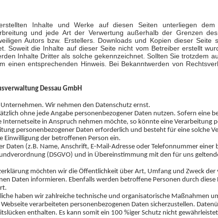
 erstellten Inhalte und Werke auf diesen Seiten unterliegen dem
 Verbreitung und jede Art der Verwertung außerhalb der Grenzen de
eiligen Autors bzw. Erstellers. Downloads und Kopien dieser Seite si
. Soweit die Inhalte auf dieser Seite nicht vom Betreiber erstellt w
rden Inhalte Dritter als solche gekennzeichnet. Sollten Sie trotzdem a
um einen entsprechenden Hinweis. Bei Bekanntwerden von Rechtsverl
ausverwaltung Dessau GmbH
m Unternehmen. Wir nehmen den Datenschutz ernst.
ätzlich ohne jede Angabe personenbezogener Daten nutzen. Sofern eine be
 Internetseite in Anspruch nehmen möchte, so könnte eine Verarbeitung
eitung personenbezogener Daten erforderlich und besteht für eine solche Ve
e Einwilligung der betroffenen Person ein.
 Daten (z.B. Name, Anschrift, E-Mail-Adresse oder Telefonnummer einer be
rundverordnung (DSGVO) und in Übereinstimmung mit den für uns geltende
erklärung möchten wir die Öffentlichkeit über Art, Umfang und Zweck der
en Daten informieren. Ebenfalls werden betroffene Personen durch diese 
rt.
tliche haben wir zahlreiche technische und organisatorische Maßnahmen u
e Webseite verarbeiteten personenbezogenen Daten sicherzustellen. Daten
itslücken enthalten. Es kann somit ein 100 %iger Schutz nicht gewährleist