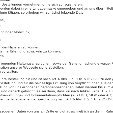
ebseite
 Bestellungen vornehmen ohne sich zu registrieren.
rden dabei in eine Eingabemaske eingegeben und an uns übermittelt
lung tätigen, so erheben wir zunächst folgende Daten:
me,
,
nd/oder Mobilfunk)
t,
identifizieren zu können;
ten, erfüllen und abwickeln zu können;
en;
vorliegenden Haftungsansprüchen, sowie der Geltendmachung etwaiger 
ration unserer Webseite sicherzustellen;
 verwalten.
 Ihre Bestellung hin und ist nach Art. 6 Abs. 1 S. 1 lit. b DSGVO zu de
tellung und für die beidseitige Erfüllung von Verpflichtungen aus dem
stellung von uns erhobenen personenbezogenen Daten werden bis zum A
und danach gelöscht, es sei denn, dass wir nach Artikel 6 Abs. 1 S. 1
Aufbewahrungs- und Dokumentationspflichten (aus HGB, StGB oder AO)
e darüberhinausgehende Speicherung nach Art. 6 Abs. 1 S. 1 lit. a DSGVO
zogenen Daten von uns an Dritte erfolgt ausschließlich an die im Ra