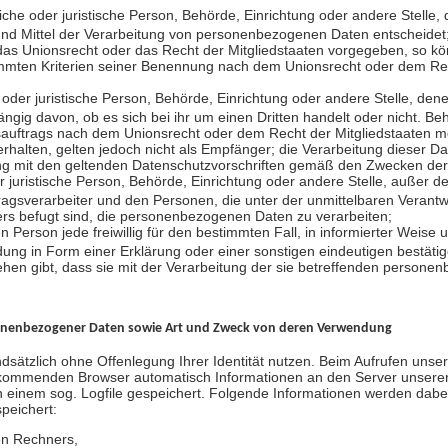
rliche oder juristische Person, Behörde, Einrichtung oder andere Stelle,
nd Mittel der Verarbeitung von personenbezogenen Daten entscheidet;
das Unionsrecht oder das Recht der Mitgliedstaaten vorgegeben, so kö
mmten Kriterien seiner Benennung nach dem Unionsrecht oder dem Rec
he oder juristische Person, Behörde, Einrichtung oder andere Stelle, 
ngig davon, ob es sich bei ihr um einen Dritten handelt oder nicht. B
uftrags nach dem Unionsrecht oder dem Recht der Mitgliedstaaten m
alten, gelten jedoch nicht als Empfänger; die Verarbeitung dieser D
ang mit den geltenden Datenschutzvorschriften gemäß den Zwecken der
er juristische Person, Behörde, Einrichtung oder andere Stelle, außer 
ragsverarbeiter und den Personen, die unter der unmittelbaren Verant
ers befugt sind, die personenbezogenen Daten zu verarbeiten;
en Person jede freiwillig für den bestimmten Fall, in informierter Weise
ng in Form einer Erklärung oder einer sonstigen eindeutigen bestätig
ehen gibt, dass sie mit der Verarbeitung der sie betreffenden person
onenbezogener Daten sowie Art und Zweck von deren Verwendung
sätzlich ohne Offenlegung Ihrer Identität nutzen. Beim Aufrufen uns
 kommenden Browser automatisch Informationen an den Server unserer
 einem sog. Logfile gespeichert. Folgende Informationen werden dabei
peichert:
en Rechners,