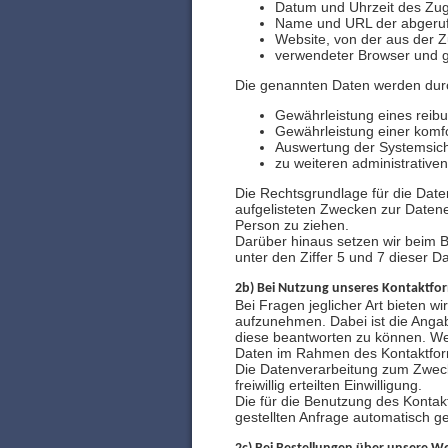
Datum und Uhrzeit des Zugr
Name und URL der abgeruf
Website, von der aus der Zu
verwendeter Browser und g
Die genannten Daten werden durc
Gewährleistung eines reib
Gewährleistung einer komf
Auswertung der Systemsiche
zu weiteren administrative
Die Rechtsgrundlage für die Daten
aufgelisteten Zwecken zur Daten
Person zu ziehen.
Darüber hinaus setzen wir beim 
unter den Ziffer 5 und 7 dieser D
2b) Bei Nutzung unseres Kontaktfo
Bei Fragen jeglicher Art bieten w
aufzunehmen. Dabei ist die Angab
diese beantworten zu können. Weit
Daten im Rahmen des Kontaktfor
Die Datenverarbeitung zum Zwecke
freiwillig erteilten Einwilligung.
Die für die Benutzung des Konta
gestellten Anfrage automatisch ge